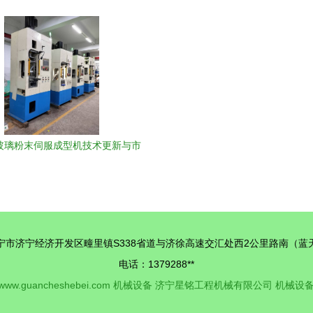
品质之选
械设备新势力
年玻璃粉末伺服成型机技术更新与市
场前景展望
宁市济宁经济开发区疃里镇S338省道与济徐高速交汇处西2公里路南（蓝
电话：1379288**
www.guancheshebei.com
机械设备
济宁星铭工程机械有限公司
机械设