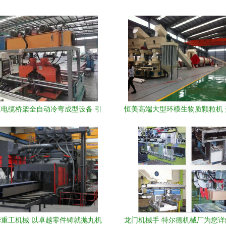
电缆桥架全自动冷弯成型设备 引
恒美高端大型环模生物质颗粒机
行业革新的智能制造解决方案
秸秆高效成型与灵活分期新
重工机械 以卓越零件铸就抛丸机
龙门机械手 特尔德机械厂为您