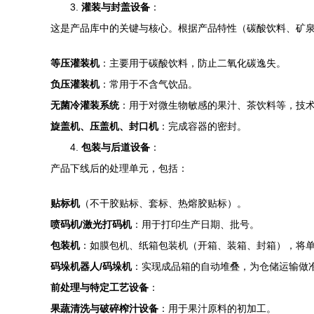
3.
灌装与封盖设备
：
这是产品库中的关键与核心。根据产品特性（碳酸饮料、矿泉
等压灌装机
：主要用于碳酸饮料，防止二氧化碳逸失。
负压灌装机
：常用于不含气饮品。
无菌冷灌装系统
：用于对微生物敏感的果汁、茶饮料等，技
旋盖机、压盖机、封口机
：完成容器的密封。
4.
包装与后道设备
：
产品下线后的处理单元，包括：
贴标机
（不干胶贴标、套标、热熔胶贴标）。
喷码机/激光打码机
：用于打印生产日期、批号。
包装机
：如膜包机、纸箱包装机（开箱、装箱、封箱），将
码垛机器人/码垛机
：实现成品箱的自动堆叠，为仓储运输做
前处理与特定工艺设备
：
果蔬清洗与破碎榨汁设备
：用于果汁原料的初加工。