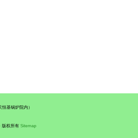
机械设备，助力产业升级
天恒基锅炉院内）
备
版权所有
Sitemap