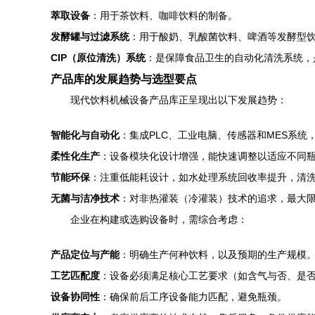
萃取设备
：用于茶饮料、咖啡饮料的制备。
发酵罐与过滤系统
：用于酸奶、乳酸菌饮料、啤酒等发酵型
CIP（原位清洗）系统
：是保障食品卫生的自动化清洗系统，
产品库的发展趋势与选型要点
现代饮料机械设备产品库正呈现出以下发展趋势：
智能化与自动化
：集成PLC、工业电脑、传感器和MES系
柔性化生产
：设备模块化设计增强，能快速调整以适应不同
节能环保
：注重低能耗设计，如水处理系统回收率提升，清
无菌与洁净技术
：对非热灌装（冷灌装）技术的追求，最大
企业在构建或选购设备时，需综合考虑：
产品定位与产能
：明确生产何种饮料，以及预期的生产规模
工艺匹配度
：设备必须满足核心工艺要求（如含气与否、是
设备协同性
：确保前后工序设备能力匹配，避免瓶颈。